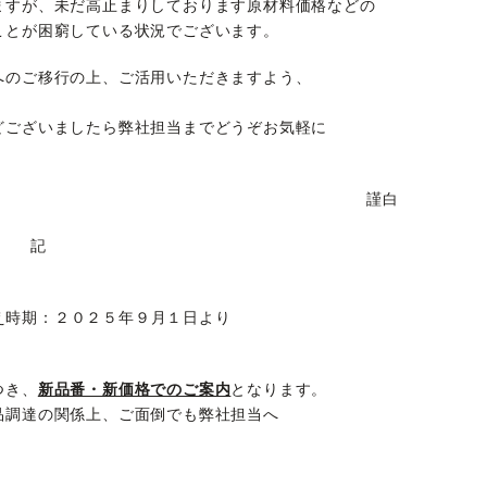
ますが、未だ高止まりしております原材料価格などの
ことが困窮している状況でございます。
へのご移行の上、ご活用いただきますよう、
どございましたら弊社担当までどうぞお気軽に
謹白
記
え時期：２０２５年９月１日より
つき、
新品番・新価格でのご案内
となります。
品調達の関係上、ご面倒でも弊社担当へ