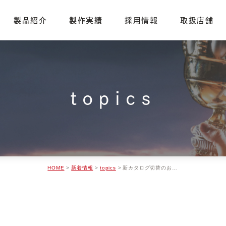
製品紹介
製作実績
採用情報
取扱店舗
企業案内・アクセス
社員紹介
仕事紹介
会社沿革
CSR活動
topics
HOME
新着情報
topics
新カタログ切替のお願い