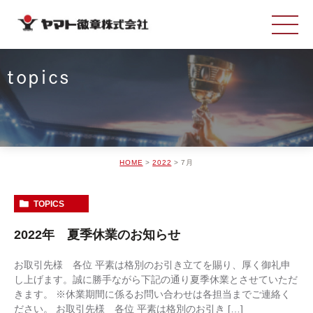
topics
HOME
2022
7月
TOPICS
2022年 夏季休業のお知らせ
お取引先様 各位 平素は格別のお引き立てを賜り、厚く御礼申
し上げます。誠に勝手ながら下記の通り夏季休業とさせていただ
きます。 ※休業期間に係るお問い合わせは各担当までご連絡く
ださい。 お取引先様 各位 平素は格別のお引き […]