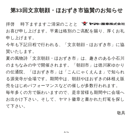
第33回文京朝顔・ほおずき市協賛のお知らせ
拝啓 時下ますますご清栄のことと
お喜び申し上げます。平素は格別のご高配を賜り、厚くお礼
申し上げます。
今年も下記日程で行われる、「文京朝顔・ほおずき市」に協
賛いたします。
夏の風物詩「文京朝顔・ほおずき市」は、趣きのある小石川
のまちなみの中で開催されます。「朝顔市」は徳川家ゆかり
の伝通院、「ほおずき市」は「こんにゃくえんま」で知られ
る源覚寺が会場です。期間中は、朝顔やほおずきの鉢植え販
売をはじめパフォーマンスなどの催しが多数行われます。
毎年多くの方で賑わいますので、是非皆様も期間中に会場へ
お出かけ下さい。そして、ヤマト徽章と書かれた灯篭を探し
て下さい。
敬具