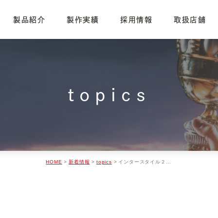
製品紹介
製作実績
採用情報
取扱店舗
企業案内・アクセス
社員紹介
仕事紹介
会社沿革
CSR活動
topics
HOME
新着情報
topics
インタースタイル２０１8に出展致します。